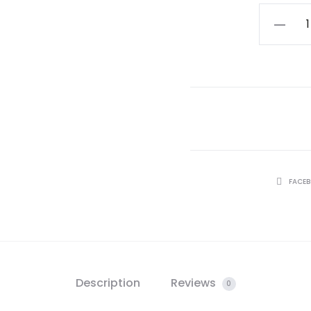
Cotton
T-
shirt
quantity
SHARE
FACE
Description
Reviews
0