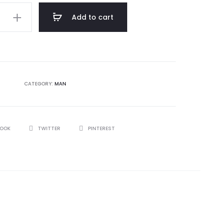
Add to cart
CATEGORY:
MAN
BOOK
TWITTER
PINTEREST