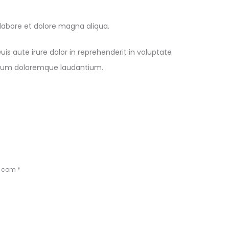
 labore et dolore magna aliqua.
s aute irure dolor in reprehenderit in voluptate
antium doloremque laudantium.
s com
*