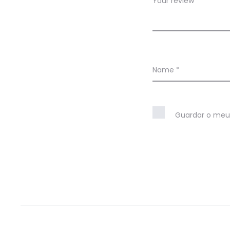
Your review
*
w
s
Name
*
Guardar o meu 