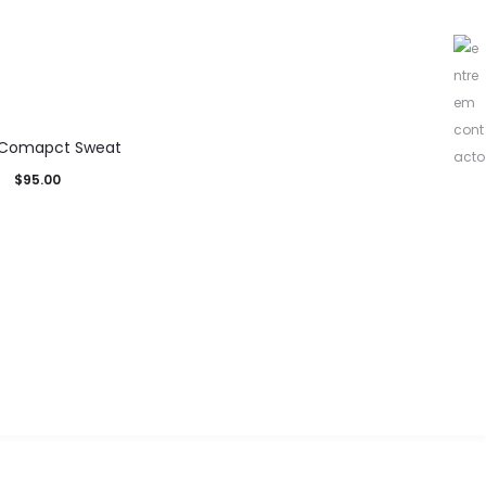
 Comapct Sweat
$
95.00