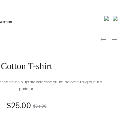
ACTOS
Produc
COTTON
CREWNECK
SHIRT
BLOUSE
naviga
Cotton T-shirt
ehenderit in voluptate velit esse cillum dolore eu fugiat nulla
pariatur.
$
25.00
$
34.00