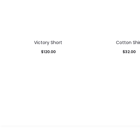
NEW
Victory Short
Cotton Shi
$
120.00
$
32.00