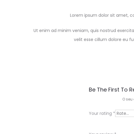
Lorem ipsum dolor sit amet, co
Ut enim ad minim veniam, quis nostrud exercitat
velit esse cillum dolore eu 
R
Be The First To R
e
O seu 
v
Your rating
*
i
e