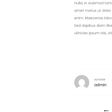
nulla, in euismod tor
amet metus ut dolor 
enim. Maecenas lobort
Sed dapibus diam lib
ultricies ipsum nisi, v
AUTHOR
admin
Navegaç