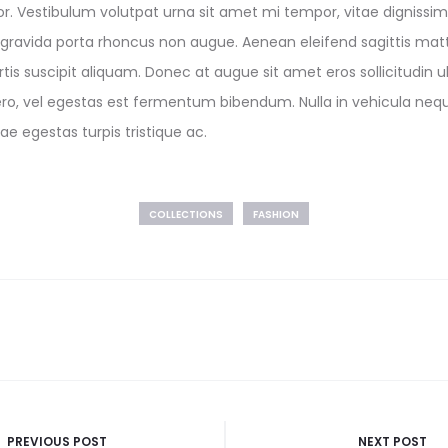
tor. Vestibulum volutpat urna sit amet mi tempor, vitae dignissim
gravida porta rhoncus non augue. Aenean eleifend sagittis mat
is suscipit aliquam. Donec at augue sit amet eros sollicitudin ul
ero, vel egestas est fermentum bibendum. Nulla in vehicula neq
itae egestas turpis tristique ac.
COLLECTIONS
FASHION
ão
PREVIOUS POST
NEXT POST