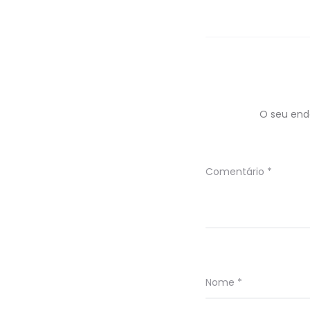
de
artigos
O seu end
Comentário
*
Nome
*