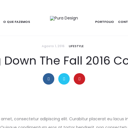
O QUE FAZEMOS
PORTFOLIO
CONT
Agosto 1, 2016
LIFESTYLE
 Down The Fall 2016 Co
amet, consectetur adipiscing elit. Curabitur placerat eu lacus in 
 Quisque condimentum eros at tortor hendrerit, non consecte