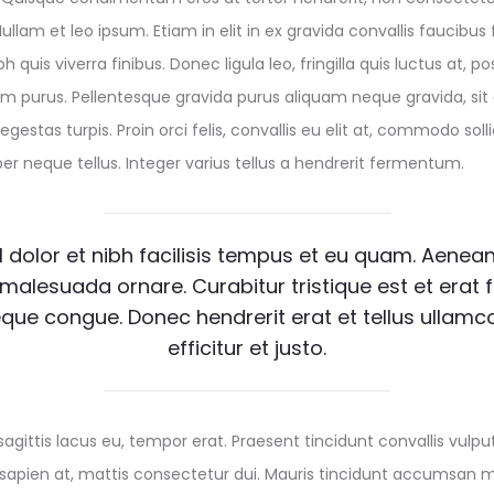
 Nullam et leo ipsum. Etiam in elit in ex gravida convallis faucibus
h quis viverra finibus. Donec ligula leo, fringilla quis luctus at, p
ntum purus. Pellentesque gravida purus aliquam neque gravida, sit
gestas turpis. Proin orci felis, convallis eu elit at, commodo solli
r neque tellus. Integer varius tellus a hendrerit fermentum.
l dolor et nibh facilisis tempus et eu quam. Aenean 
 malesuada ornare. Curabitur tristique est et erat f
que congue. Donec hendrerit erat et tellus ullamco
efficitur et justo.
 sagittis lacus eu, tempor erat. Praesent tincidunt convallis vul
s sapien at, mattis consectetur dui. Mauris tincidunt accumsan mo