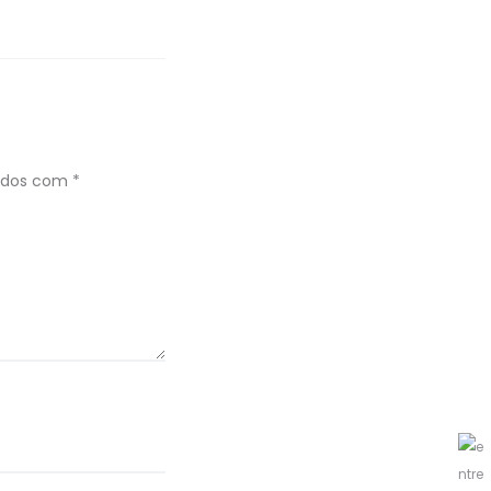
ados com
*