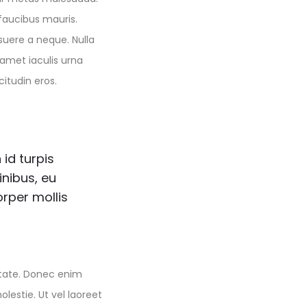
 faucibus mauris.
osuere a neque. Nulla
 amet iaculis urna
citudin eros.
id turpis
inibus, eu
rper mollis
putate. Donec enim
lestie. Ut vel laoreet