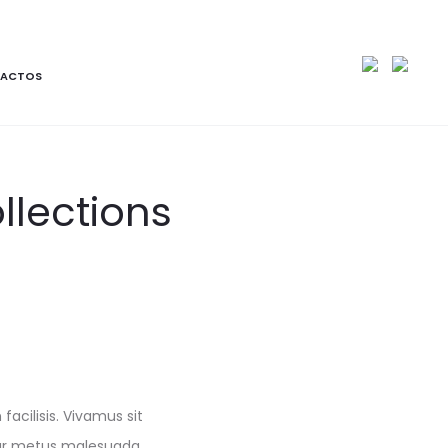
ACTOS
llections
facilisis. Vivamus sit
tur metus malesuada.